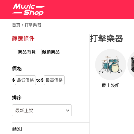
首頁
打擊樂器
打擊樂器
篩選條件
商品有貨
促銷商品
價格
$
to
$
爵士鼓組
排序
類別