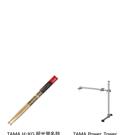
TAMA H-KG 柯光簽名鼓
TAMA Power Tower