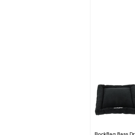
RockBag Bass D