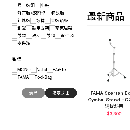
爵士鼓組
小鼓
靜音鼓/練習墊
特殊鼓
最新商品
行進鼓
鼓棒
大鼓踏板
銅鈸
鼓用支架
麥克風架
鼓袋
鼓椅
鼓毯
配件類
零件類
品牌
MONO
Natal
PAiSTe
TAMA
RockBag
TAMA Spartan B
Cymbal Stand HC
銅鈸斜架
$
3,800