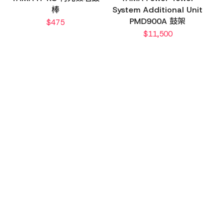
棒
System Additional Unit
PMD900A 鼓架
$
475
$
11,500