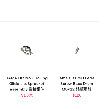
TAMA HP9N5R Rolling
Tama S812SH Pedal
Glide LiteSprocket
Screw Bass Drum
assembly 齒輪組件
M8x12 踏板螺絲
$
1,600
$
120