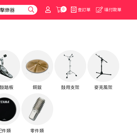
0
查訂單
填付款單
鼓踏板
銅鈸
鼓用支架
麥克風架
配件類
零件類