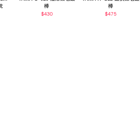
枕
棒
棒
$
430
$
475