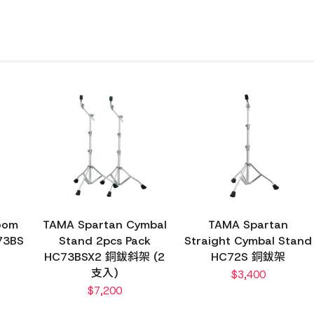
oom
TAMA Spartan Cymbal
TAMA Spartan
73BS
Stand 2pcs Pack
Straight Cymbal Stand
HC73BSX2 銅鈸斜架 (2
HC72S 銅鈸架
支入)
$
3,400
$
7,200