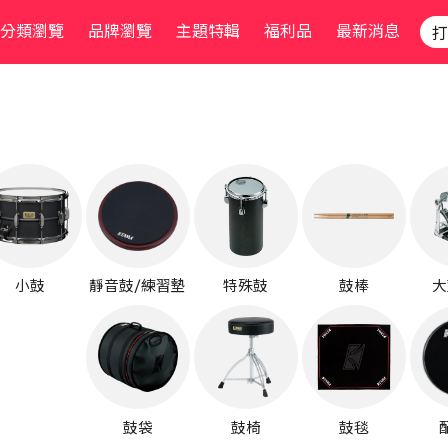
分類瀏覽
品牌瀏覽
主題特輯
福利品
最新消息
小鼓
靜音鼓/練習墊
特殊鼓
鼓棒
大
鼓袋
鼓椅
鼓毯