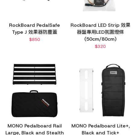
RockBoard PedalSafe
RockBoard LED Strip 效果
Type J 效果器防塵蓋
器盤專用LED氛圍燈條
(50cm/80cm)
$
850
$
320
MONO Pedalboard Rail
MONO Pedalboard Lite+,
Large, Black and Stealth
Black and Tick+