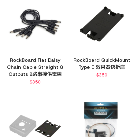
RockBoard Flat Daisy
RockBoard QuickMount
Chain Cable Straight 8
Type E 效果器快拆座
Outputs 8路串接供電線
$
350
$
350