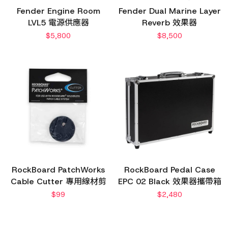
Fender Engine Room
Fender Dual Marine Layer
LVL5 電源供應器
Reverb 效果器
$
5,800
$
8,500
RockBoard PatchWorks
RockBoard Pedal Case
Cable Cutter 專用線材剪
EPC 02 Black 效果器攜帶箱
$
99
$
2,480