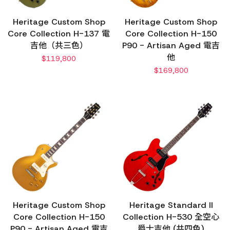
Heritage Custom Shop
Heritage Custom Shop
Core Collection H-137 電
Core Collection H-150
吉他（共三色）
P90 - Artisan Aged 電吉
他
$
119,800
$
169,800
Heritage Custom Shop
Heritage Standard II
Core Collection H-150
Collection H-530 全空心
P90 - Artisan Aged 電吉
爵士吉他 (共四色)