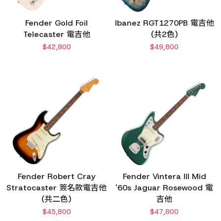
Fender Gold Foil
Ibanez RGT1270PB 電吉他
Telecaster 電吉他
(共2色)
$
42,800
$
49,800
Fender Robert Cray
Fender Vintera III Mid
Stratocaster 簽名款電吉他
'60s Jaguar Rosewood 電
(共二色)
吉他
$
45,800
$
47,800