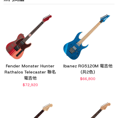
Fender Monster Hunter
Ibanez RG5120M 電吉他
Rathalos Telecaster 聯名
(共2色)
電吉他
$
66,800
$
72,920