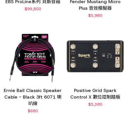
EBS ProLine系列 貝斯音箱
Fender Mustang Micro
Plus 音效模擬器
$
99,800
$
5,980
Ernie Ball Classic Speaker
Positive Grid Spark
Cable - Black 3ft 6071 喇
Control X 數位控制踏板
叭線
$
5,380
$
680