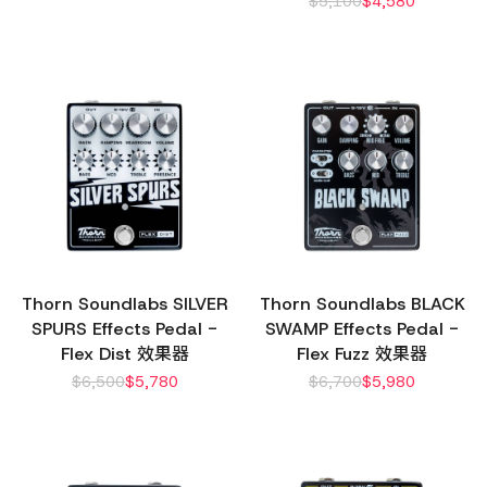
$
5,100
$
4,580
Thorn Soundlabs SILVER
Thorn Soundlabs BLACK
SPURS Effects Pedal -
SWAMP Effects Pedal -
Flex Dist 效果器
Flex Fuzz 效果器
$
6,500
$
5,780
$
6,700
$
5,980