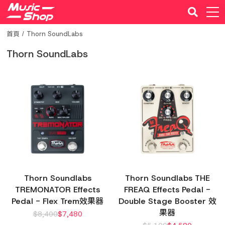
首頁
Thorn SoundLabs
Thorn SoundLabs
Thorn Soundlabs
Thorn Soundlabs THE
TREMONATOR Effects
FREAQ Effects Pedal -
Pedal - Flex Trem效果器
Double Stage Booster 效
果器
$
8,400
$
7,480