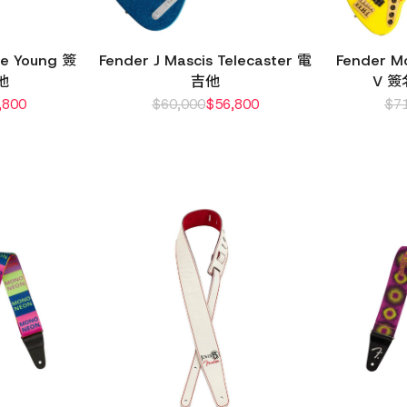
te Young 簽
Fender J Mascis Telecaster 電
Fender M
他
吉他
V 
,800
$
60,000
$
56,800
$
7