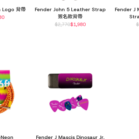
n Logo 背帶
Fender John 5 Leather Strap
Fender J 
簽名款背帶
St
80
$
2,770
$
1,980
oNeon
Fender J Mascis Dinosaur Jr.