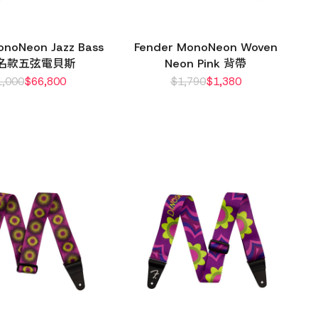
onoNeon Jazz Bass
Fender MonoNeon Woven
簽名款五弦電貝斯
Neon Pink 背帶
1,000
$
66,800
$
1,790
$
1,380