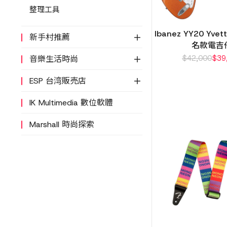
整理工具
Ibanez YY20 Yvet
新手村推薦
名款電吉
$
42,000
$
39
音樂生活時尚
ESP 台湾販売店
IK Multimedia 數位軟體
Marshall 時尚探索