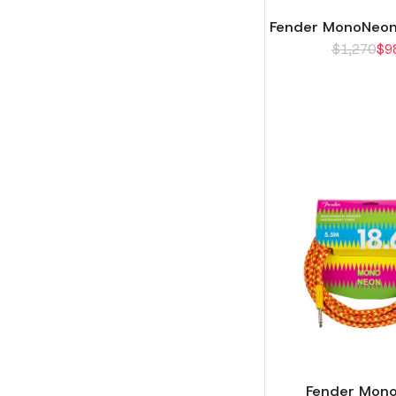
Fender MonoNeo
$
1,270
$
9
Fender Mon