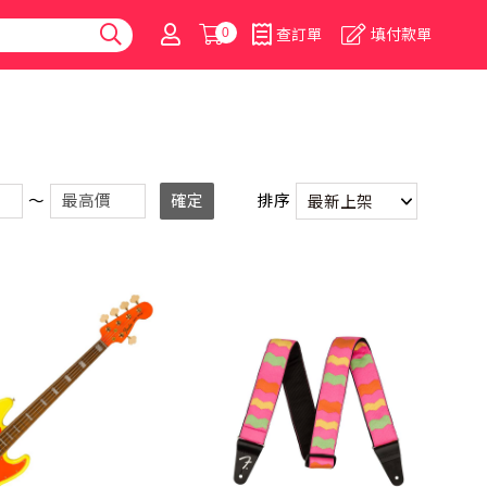
0
查訂單
填付款單
～
確定
排序