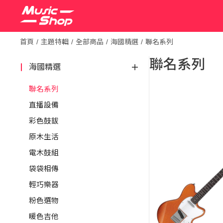
首頁
主題特輯
全部商品
海國精選
聯名系列
聯名系列
海國精選
聯名系列
直播設備
彩色鼓鈸
原木生活
電木鼓組
袋袋相傳
輕巧樂器
粉色選物
暖色吉他