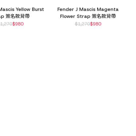
Mascis Yellow Burst
Fender J Mascis Magenta
rap 簽名款背帶
Flower Strap 簽名款背帶
$
1,270
$
980
$
1,270
$
980