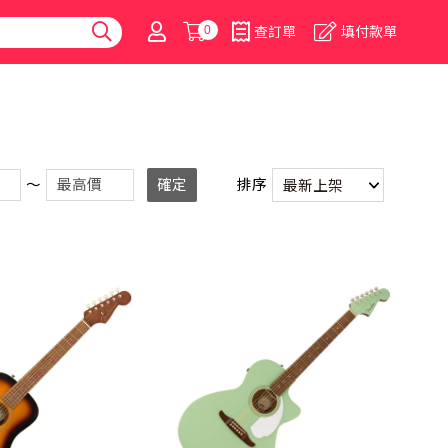
0
查訂單
填付款單
～
確定
排序