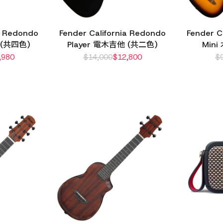
ia Redondo
Fender California Redondo
Fender C
 (共四色)
Player 電木吉他 (共二色)
Min
,980
$
14,000
$
12,800
$