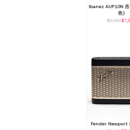
Ibanez AUP10N
色)
$
9,000
$
7,
Fender Newpor