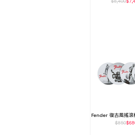
$
8,400
$
7,
Fender 復古風搖
$
850
$
68