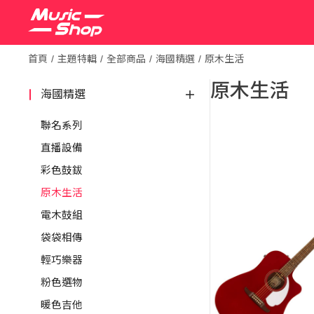
首頁
主題特輯
全部商品
海國精選
原木生活
原木生活
海國精選
聯名系列
直播設備
彩色鼓鈸
原木生活
電木鼓組
袋袋相傳
輕巧樂器
粉色選物
暖色吉他