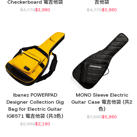
Checkerboard 電吉他袋
吉他袋
$
4,770
$
3,980
$
4,770
$
3,980
Ibanez POWERPAD
MONO Sleeve Electric
Designer Collection Gig
Guitar Case 電吉他袋 (共2
Bag for Electric Guitar
色)
IGB571 電吉他袋 (共3色)
$
7,500
$
5,980
$
2,580
$
2,180