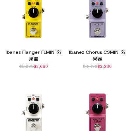
Ibanez Flanger FLMINI 效
Ibanez Chorus CSMINI 效
果器
果器
$
5,000
$
3,680
$
4,400
$
3,280