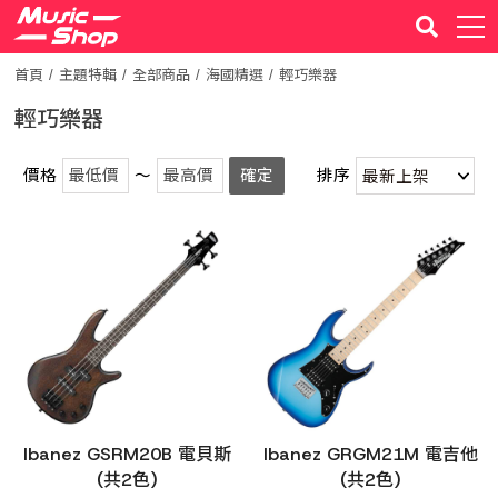
首頁
主題特輯
全部商品
海國精選
輕巧樂器
輕巧樂器
價格
～
確定
排序
Ibanez GSRM20B 電貝斯
Ibanez GRGM21M 電吉他
(共2色)
(共2色)