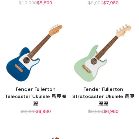
$
10,000
$
8,800
$
9,000
$
7,980
Fender Fullerton
Fender Fullerton
Telecaster Ukulele 烏克麗
Stratocaster Ukulele 烏克
麗
麗麗
$
8,000
$
6,980
$
8,000
$
6,980