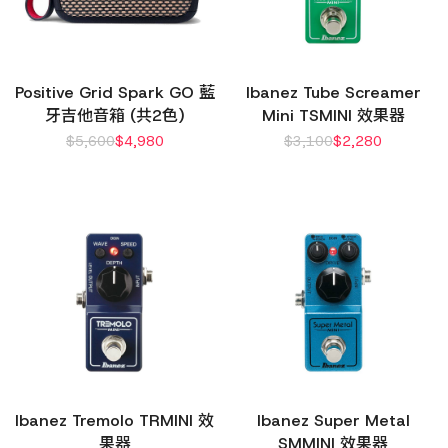
Positive Grid Spark GO 藍
Ibanez Tube Screamer
牙吉他音箱 (共2色)
Mini TSMINI 效果器
$
5,600
$
4,980
$
3,100
$
2,280
Ibanez Tremolo TRMINI 效
Ibanez Super Metal
果器
SMMINI 效果器