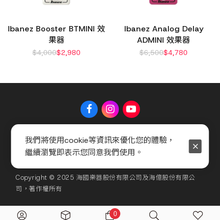
Ibanez Booster BTMINI 效
Ibanez Analog Delay
果器
ADMINI 效果器
$
4,000
$
2,980
$
6,500
$
4,780
關於 Music Shop
聯絡我們
常見問題
會員服務條款
我們將使用cookie等資訊來優化您的體驗，
繼續瀏覽即表示您同意我們使用。
隱私權政策
官方聲明
Copyright © 2025 海國樂器股份有限公司及海億股份有限公
司，著作權所有
0