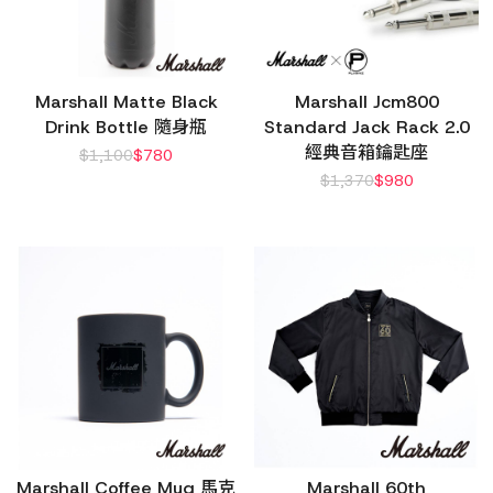
Marshall Matte Black
Marshall Jcm800
Drink Bottle 隨身瓶
Standard Jack Rack 2.0
經典音箱鑰匙座
$
1,100
$
780
$
1,370
$
980
Marshall Coffee Mug 馬克
Marshall 60th