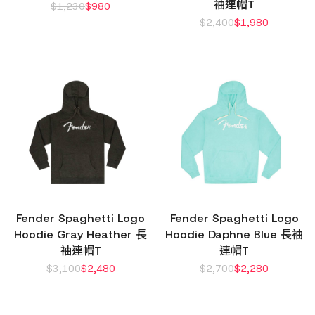
袖連帽T
$
1,230
$
980
$
2,400
$
1,980
Fender Spaghetti Logo
Fender Spaghetti Logo
Hoodie Gray Heather 長
Hoodie Daphne Blue 長袖
袖連帽T
連帽T
$
3,100
$
2,480
$
2,700
$
2,280