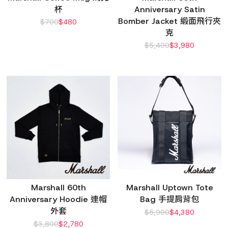
杯
Anniversary Satin
Bomber Jacket 緞面飛行夾
$
700
$
480
克
$
5,400
$
3,980
Marshall 60th
Marshall Uptown Tote
Anniversary Hoodie 連帽
Bag 手提肩背包
外套
$
5,900
$
4,380
$
3,800
$
2,780