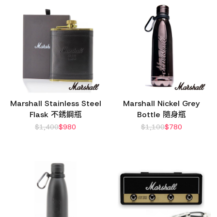
Marshall Stainless Steel
Marshall Nickel Grey
Flask 不銹鋼瓶
Bottle 隨身瓶
$
1,400
$
980
$
1,100
$
780