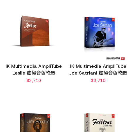
IK Multimedia AmpliTube
IK Multimedia AmpliTube
Leslie 虛擬音色軟體
Joe Satriani 虛擬音色軟體
$
3,710
$
3,710