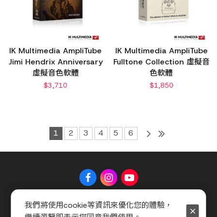
IK Multimedia AmpliTube
IK Multimedia AmpliTube
Jimi Hendrix Anniversary
Fulltone Collection 虛擬音
虛擬音色軟體
色軟體
$
3,710
$
1,850
1
2
3
4
5
6
我們將使用cookie等資訊來優化您的體驗，
關於 Music Shop
聯絡我們
常見問題
會員服務條款