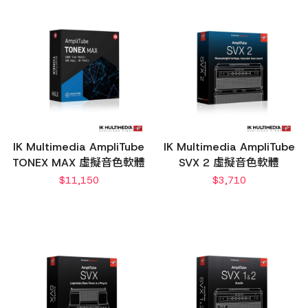
IK Multimedia AmpliTube
IK Multimedia AmpliTube
TONEX MAX 虛擬音色軟體
SVX 2 虛擬音色軟體
$
11,150
$
3,710