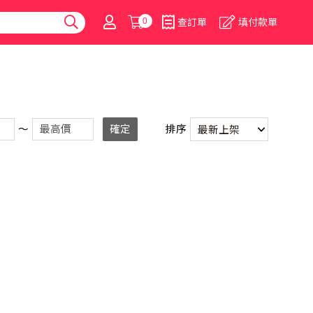
0
查訂單
填付款單
～
確定
排序