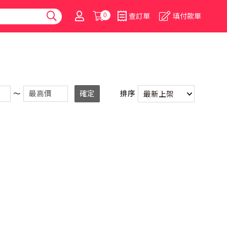
0
查訂單
填付款單
～
確定
排序