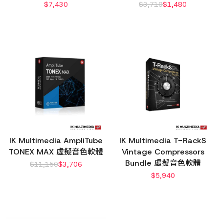
$
7,430
$
3,710
$
1,480
IK Multimedia AmpliTube
IK Multimedia T-RackS
TONEX MAX 虛擬音色軟體
Vintage Compressors
Bundle 虛擬音色軟體
$
11,150
$
3,706
$
5,940