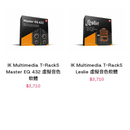
IK Multimedia T-RackS
IK Multimedia T-RackS
Master EQ 432 虛擬音色
Leslie 虛擬音色軟體
軟體
$
3,710
$
3,710