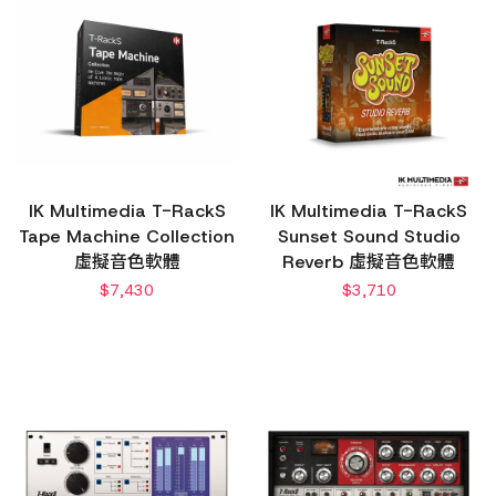
IK Multimedia T-RackS
IK Multimedia T-RackS
Tape Machine Collection
Sunset Sound Studio
虛擬音色軟體
Reverb 虛擬音色軟體
$
7,430
$
3,710