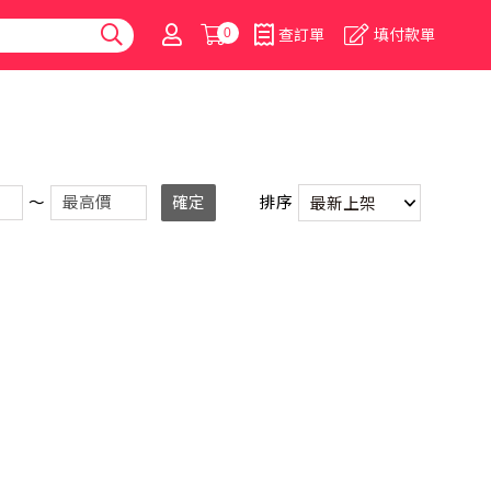
0
查訂單
填付款單
～
確定
排序