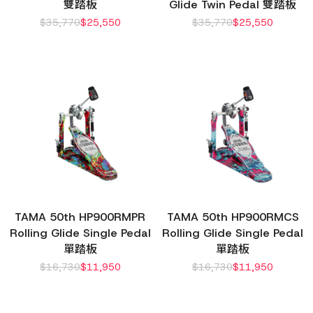
雙踏板
Glide Twin Pedal 雙踏板
$
35,770
$
25,550
$
35,770
$
25,550
TAMA 50th HP900RMPR
TAMA 50th HP900RMCS
Rolling Glide Single Pedal
Rolling Glide Single Pedal
單踏板
單踏板
$
16,730
$
11,950
$
16,730
$
11,950