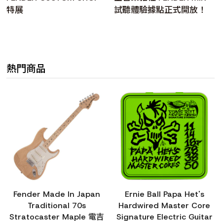
特展
試聽體驗據點正式開放！
熱門商品
Fender Made In Japan
Ernie Ball Papa Het's
Traditional 70s
Hardwired Master Core
Stratocaster Maple 電吉
Signature Electric Guitar