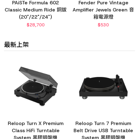
PAiSTe Formula 602
Fender Pure Vintage
Classic Medium Ride 銅鈸
Amplifier Jewels Green 音
(20"/22"/24")
箱電源燈
$
28,700
$
530
最新上架
Reloop Turn X Premium
Reloop Turn 7 Premium
Class HiFi Turntable
Belt Drive USB Turntable
System 黑膠唱盤機
System 黑膠唱盤機