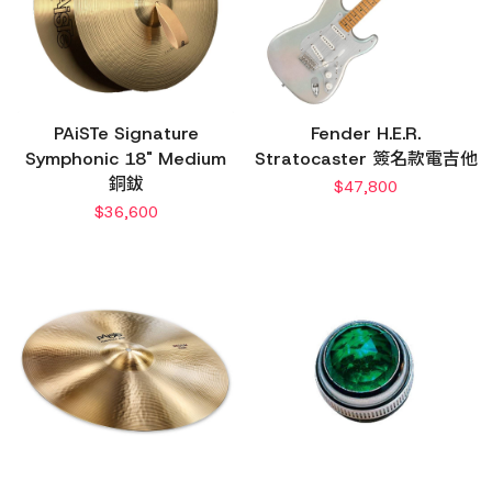
PAiSTe Signature
Fender H.E.R.
Symphonic 18" Medium
Stratocaster 簽名款電吉他
銅鈸
$
47,800
$
36,600