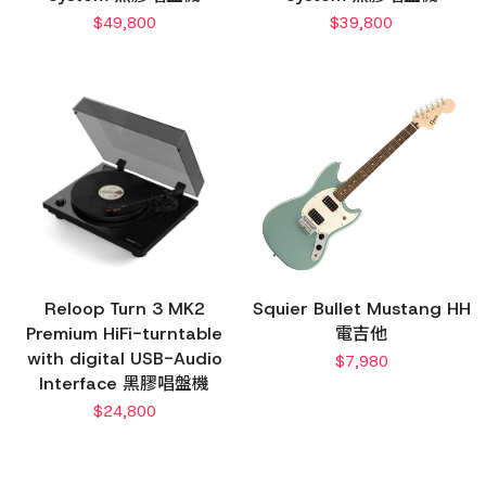
$
49,800
$
39,800
Reloop Turn 3 MK2
Squier Bullet Mustang HH
Premium HiFi-turntable
電吉他
with digital USB-Audio
$
7,980
Interface 黑膠唱盤機
$
24,800