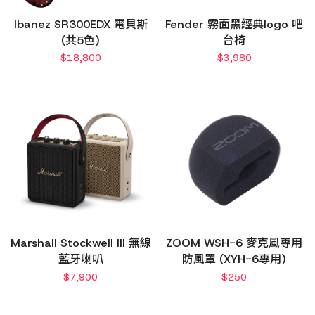
Ibanez SR300EDX 電貝斯
Fender 霧面黑經典logo 吧
(共5色)
台椅
$
18,800
$
3,980
Marshall Stockwell III 無線
ZOOM WSH-6 麥克風專用
藍牙喇叭
防風罩 (XYH-6專用)
$
7,900
$
250