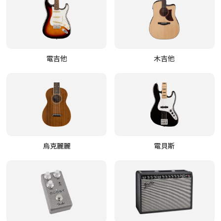
電吉他
木吉他
烏克麗麗
電貝斯