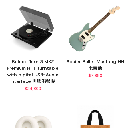
Reloop Turn 3 MK2
Squier Bullet Mustang HH
Premium HiFi-turntable
電吉他
with digital USB-Audio
$
7,980
Interface 黑膠唱盤機
$
24,800