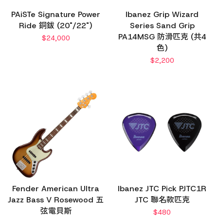
PAiSTe Signature Power
Ibanez Grip Wizard
Ride 銅鈸 (20"/22")
Series Sand Grip
PA14MSG 防滑匹克 (共4
$
24,000
色)
$
2,200
Fender American Ultra
Ibanez JTC Pick PJTC1R
Jazz Bass V Rosewood 五
JTC 聯名款匹克
弦電貝斯
$
480