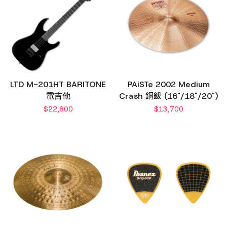
LTD M-201HT BARITONE
PAiSTe 2002 Medium
電吉他
Crash 銅鈸 (16"/18"/20")
$
22,800
$
13,700