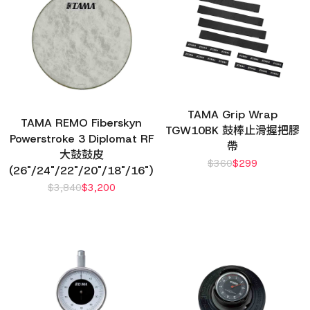
TAMA Grip Wrap
TAMA REMO Fiberskyn
TGW10BK 鼓棒止滑握把膠
Powerstroke 3 Diplomat RF
帶
大鼓鼓皮
$
360
$
299
(26"/24"/22"/20"/18"/16")
$
3,840
$
3,200