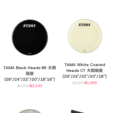
TAMA White Coated
TAMA Black Heads BK 大鼓
Heads CT 大鼓鼓皮
鼓皮
(26"/24"/22"/20"/18")
(26"/24"/22"/20"/18"16")
$
2,340
$
1,950
$
2,520
$
2,100