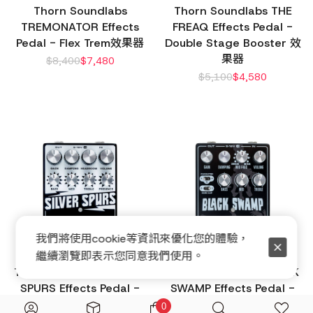
Thorn Soundlabs
Thorn Soundlabs THE
TREMONATOR Effects
FREAQ Effects Pedal -
Pedal - Flex Trem效果器
Double Stage Booster 效
果器
$
8,400
$
7,480
$
5,100
$
4,580
我們將使用cookie等資訊來優化您的體驗，
繼續瀏覽即表示您同意我們使用。
Thorn Soundlabs SILVER
Thorn Soundlabs BLACK
SPURS Effects Pedal -
SWAMP Effects Pedal -
Flex Dist 效果器
Flex Fuzz 效果器
0