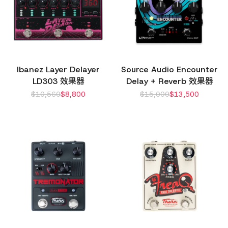
Ibanez Layer Delayer
Source Audio Encounter
LD303 效果器
Delay + Reverb 效果器
$
10,560
$
8,800
$
15,000
$
13,500