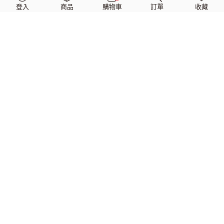
$
6,500
$
5,780
$
6,700
$
5,980
登入
商品
購物車
訂單
收藏
IK Multimedia TONEX ONE
IK Multimedia TONEX
Bass Edition 貝斯效果器
Pedal Bass Edition 貝斯效
果器
$
8,800
$
7,480
$
18,000
$
15,980