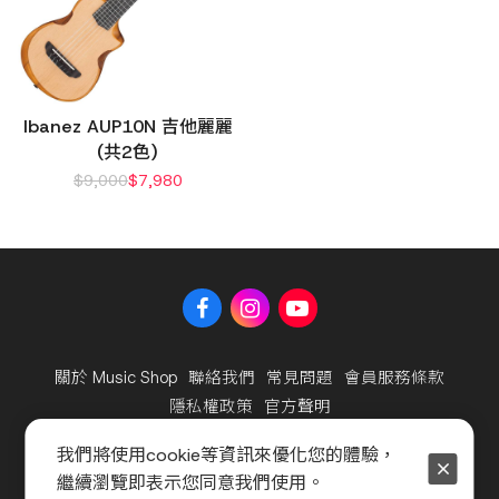
Ibanez AUP10N 吉他麗麗
(共2色)
$
9,000
$
7,980
關於 Music Shop
聯絡我們
常見問題
會員服務條款
隱私權政策
官方聲明
我們將使用cookie等資訊來優化您的體驗，
Copyright © 2025 海國樂器股份有限公司及海億股份有限公
繼續瀏覽即表示您同意我們使用。
司，著作權所有