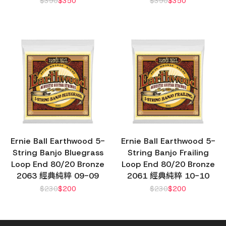
$
390
$
350
$
390
$
350
Ernie Ball Earthwood 5-
Ernie Ball Earthwood 5-
String Banjo Bluegrass
String Banjo Frailing
Loop End 80/20 Bronze
Loop End 80/20 Bronze
2063 經典純粹 09-09
2061 經典純粹 10-10
$
230
$
200
$
230
$
200