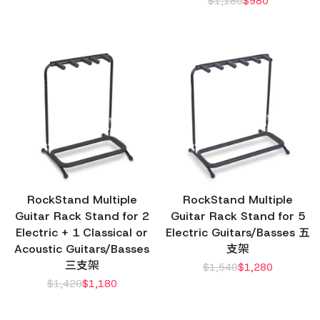
$
1,180
$
980
RockStand Multiple
RockStand Multiple
Guitar Rack Stand for 2
Guitar Rack Stand for 5
Electric + 1 Classical or
Electric Guitars/Basses 五
Acoustic Guitars/Basses
支架
三支架
$
1,540
$
1,280
$
1,420
$
1,180