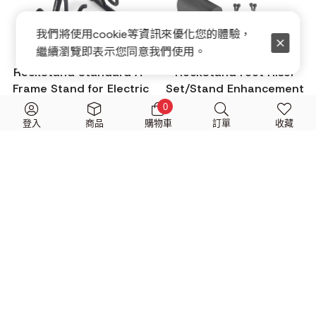
我們將使用cookie等資訊來優化您的體驗，
繼續瀏覽即表示您同意我們使用。
RockStand Standard A-
RockStand Foot Riser
Frame Stand for Electric
Set/Stand Enhancement
Guitar/Bass 吉他架
For Modular Multiple
0
Stand 琴架增高腳墊
$
460
$
380
登入
商品
購物車
訂單
收藏
$
900
$
750