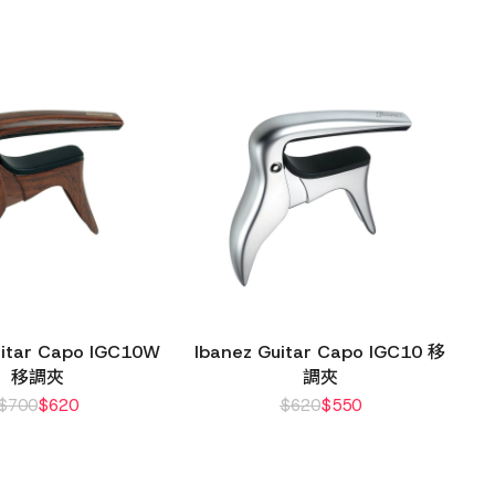
uitar Capo IGC10W
Ibanez Guitar Capo IGC10 移
移調夾
調夾
$
700
$
620
$
620
$
550