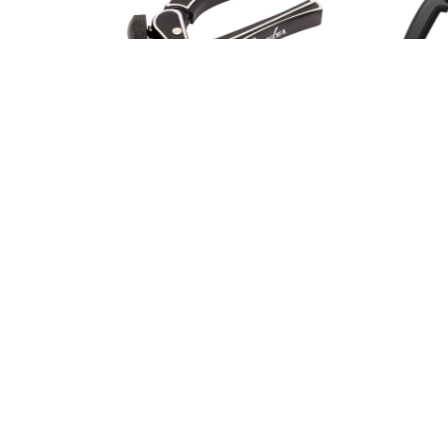
ustic Capo
Fender Dragon Capo 移調夾
Ernie Bal
9
$
690
$
499
80