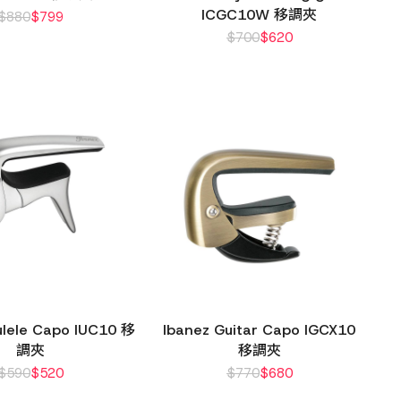
ICGC10W 移調夾
$
880
$
799
$
700
$
620
ulele Capo IUC10 移
Ibanez Guitar Capo IGCX10
調夾
移調夾
$
590
$
520
$
770
$
680