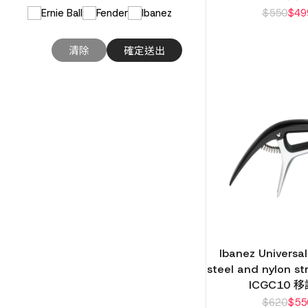
Ernie Ball
Fender
Ibanez
$
550
$
49
Ibanez Universal
steel and nylon st
ICGC10 
$
620
$
55