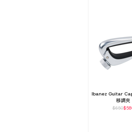
Ibanez Guitar C
移調夾
$
650
$
58