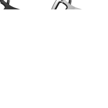
l AXIS Capo - Black
Ernie Ball AXIS Capo - Silver
600 移調夾
9601 移調夾
$
660
$
599
$
660
$
599