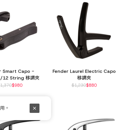
r Smart Capo -
Fender Laurel Electric Capo
al/12 String 移調夾
移調夾
$
1,370
$
980
$
1,230
$
880
使用。