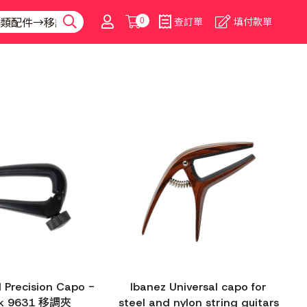
0
查訂單
填付款單
l Precision Capo -
Ibanez Universal capo for
ck 9631 移調夾
steel and nylon string guitars