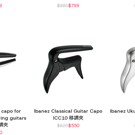
9
$
880
$
799
 capo for
Ibanez Classical Guitar Capo
Ibanez Uk
ring guitars
ICC10 移調夾
移調夾
$
620
$
550
0