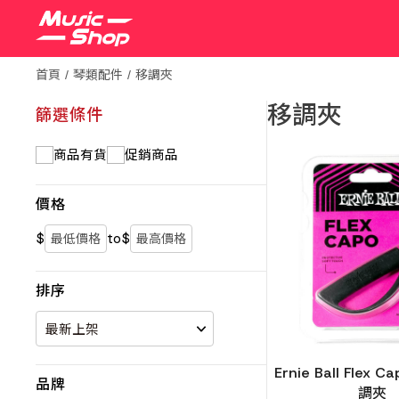
首頁
琴類配件
移調夾
移調夾
篩選條件
商品有貨
促銷商品
價格
$
to
$
排序
Ernie Ball Flex C
品牌
調夾