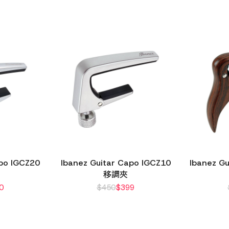
apo IGCZ20
Ibanez Guitar Capo IGCZ10
Ibanez G
移調夾
0
$
450
$
399