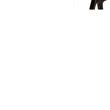
Fender Laurel Aco
移調夾
$
1,230
$
7