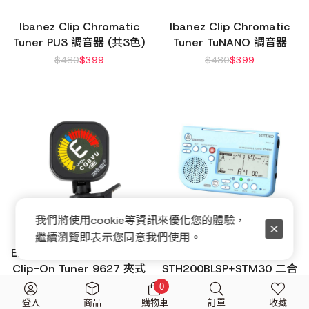
Ibanez Clip Chromatic
Ibanez Clip Chromatic
Tuner PU3 調音器 (共3色)
Tuner TuNANO 調音器
$
480
$
399
$
480
$
399
我們將使用cookie等資訊來優化您的體驗，
繼續瀏覽即表示您同意我們使用。
Ernie Ball ProTune USB-C
SEIKO
Clip-On Tuner 9627 夾式
STH200BLSP+STM30 二合
調音器
一數位節拍器/調音器 藍色
0
$
1,270
$
980
$
2,000
$
1,680
登入
商品
購物車
訂單
收藏