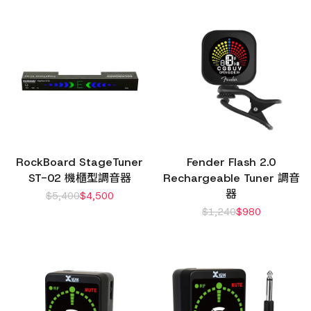
RockBoard StageTuner
Fender Flash 2.0
ST-02 機櫃型調音器
Rechargeable Tuner 調音
器
$
5,400
$
4,500
$
1,240
$
980