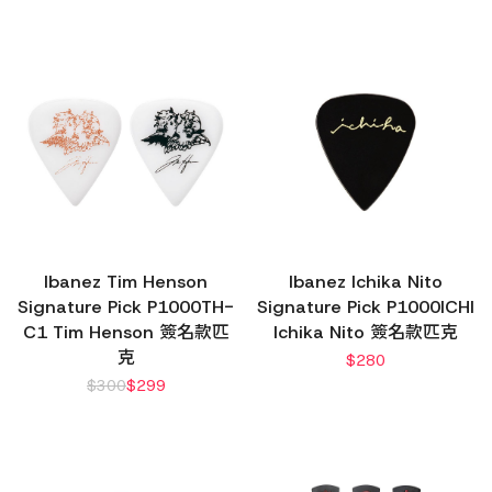
Ibanez Tim Henson
Ibanez Ichika Nito
Signature Pick P1000TH-
Signature Pick P1000ICHI
C1 Tim Henson 簽名款匹
Ichika Nito 簽名款匹克
克
$
280
$
300
$
299