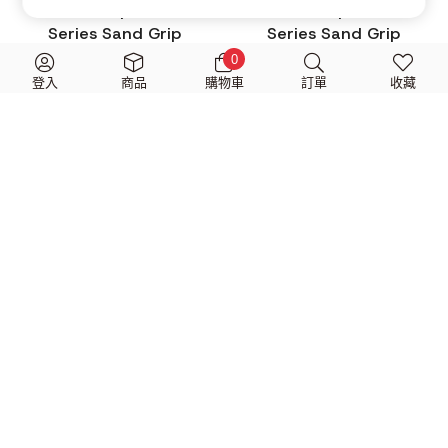
Ibanez Grip Wizard
Ibanez Grip Wizard
Series Sand Grip
Series Sand Grip
PPA16MSG 防滑匹克 (共5
PPA16HSG 防滑匹克 (共5
0
色)
色)
登入
商品
購物車
訂單
收藏
$
280
$
280
Ibanez Steve Vai
Ibanez Steve Vai
Signature Model
Signature Model
B1000SVRWH Steve Vai
B1000SV Steve Vai 簽名款