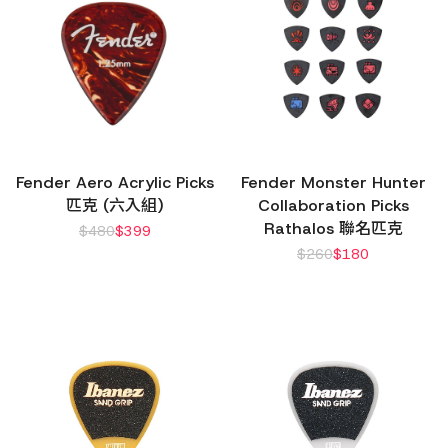
Fender Aero Acrylic Picks
Fender Monster Hunter
匹克 (六入組)
Collaboration Picks
Rathalos 聯名匹克
$
480
$
399
$
260
$
180