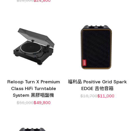
$
28,000
$
24,800
Reloop Turn X Premium
福利品 Positive Grid Spark
Class HiFi Turntable
EDGE 吉他音箱
System 黑膠唱盤機
$
18,700
$
11,000
$
56,000
$
49,800