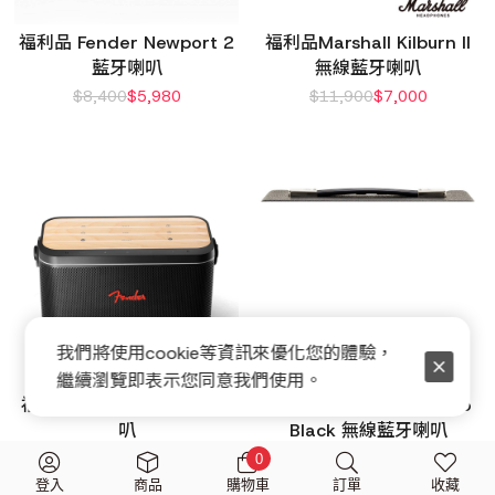
福利品 Fender Newport 2
福利品Marshall Kilburn II
藍牙喇叭
無線藍牙喇叭
$
8,400
$
5,980
$
11,900
$
7,000
我們將使用cookie等資訊來優化您的體驗，
繼續瀏覽即表示您同意我們使用。
福利品 Fender Riff 藍牙喇
福利品 Fender The Indio
叭
Black 無線藍牙喇叭
$
20,000
$
12,600
$
17,000
$
6,900
0
登入
商品
購物車
訂單
收藏