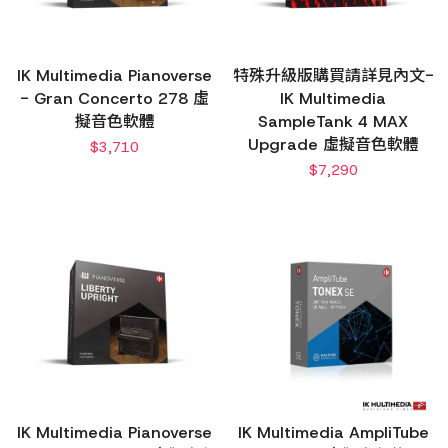
IK Multimedia Pianoverse
特殊升級版購買請詳見內文-
- Gran Concerto 278 虛
IK Multimedia
擬音色軟體
SampleTank 4 MAX
Upgrade 虛擬音色軟體
$
3,710
$
7,290
IK Multimedia Pianoverse
IK Multimedia AmpliTube