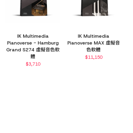
IK Multimedia
IK Multimedia
Pianoverse - Hamburg
Pianoverse MAX 虛擬音
Grand S274 虛擬音色軟
色軟體
體
$
11,150
$
3,710