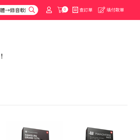
0
查訂單
填付款單
！