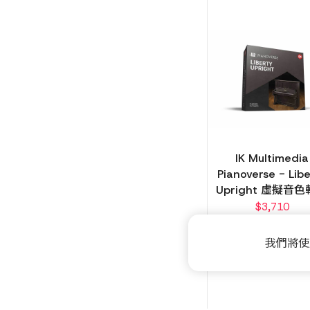
IK Multimedia
Pianoverse - Libe
Upright 虛擬音
$
3,710
我們將使