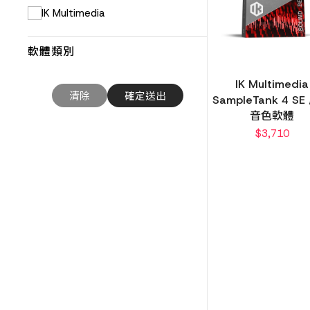
IK Multimedia
軟體類別
IK Multimedia
SampleTank 4 S
音色軟體
$
3,710