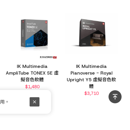
IK Multimedia
IK Multimedia
AmpliTube TONEX SE 虛
Pianoverse - Royal
擬音色軟體
Upright Y5 虛擬音色軟
體
$
1,480
$
3,710
使用。