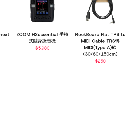
next
ZOOM H2essential 手持
RockBoard Flat TRS to
式隨身錄音機
MIDI Cable TRS轉
MIDI(Type A)線
$
5,980
(30/60/150cm)
$
250