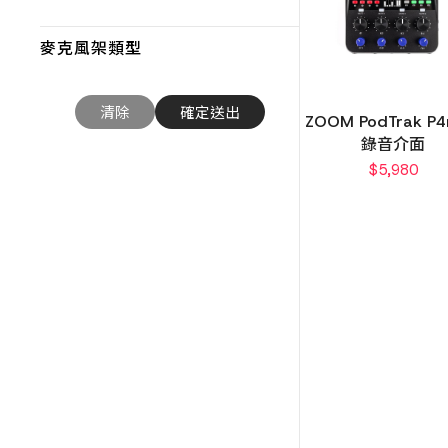
麥克風架類型
ZOOM PodTrak P4
錄音介面
$
5,980