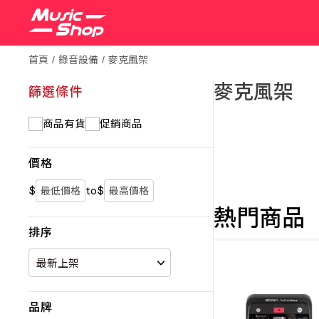
首頁
錄音設備
麥克風架
麥克風架
篩選條件
商品有貨
促銷商品
價格
$
to
$
熱門商品
排序
品牌