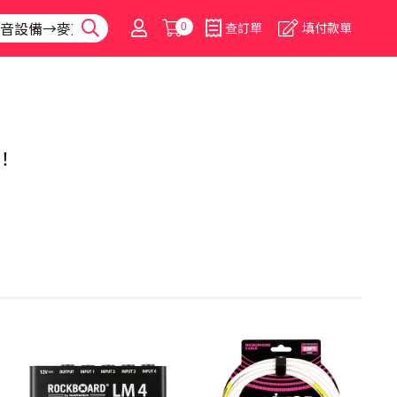
0
查訂單
填付款單
！