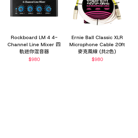
Rockboard LM 4 4-
Ernie Ball Classic XLR
Channel Line Mixer 四
Microphone Cable 20ft
軌迷你混音器
麥克風線 (共2色)
$
980
$
980