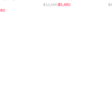
$
11,000
$
9,480
$
980