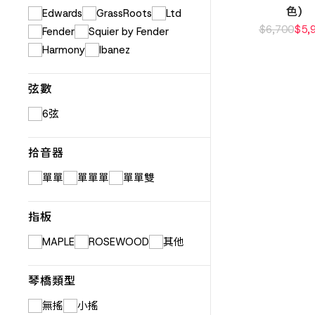
色)
Edwards
GrassRoots
Ltd
$
6,700
$
5,
Fender
Squier by Fender
Harmony
Ibanez
弦數
6弦
拾音器
單單
單單單
單單雙
指板
MAPLE
ROSEWOOD
其他
琴橋類型
無搖
小搖