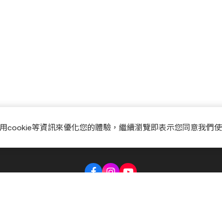
用cookie等資訊來優化您的體驗，繼續瀏覽即表示您同意我們
Music Shop
聯絡我們
常見問題
會員服務條款
隱私權政策
官方