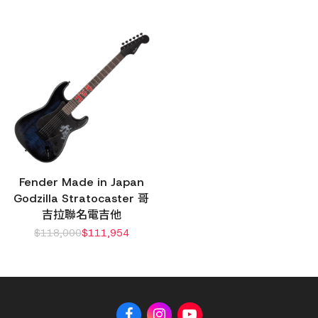
Fender Made in Japan
Godzilla Stratocaster 哥
吉拉聯名電吉他
$
118,000
$
111,954