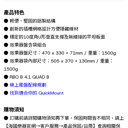
產品特色
● 輕便、堅固的鋁製結構
● 創新的插槽網格設計方便隱藏線材
● 穩定的10度角U形垂直支撐及無縫接的平坦板面
● 效果器盤含袋組合
● 效果器盤尺寸：470 x 330 x 71mm / 重量：1500g
● 效果器袋內部尺寸：505 x 370 x 130mm / 重量：
1500g
● RBO B 4.1 QUAD B
●
線上擺盤配線規劃
●
找到適合你的 QuickMount
購物須知
● 訂購前請詳閱購物須知再下單，保固時間皆不相同，請上
【海國樂器官網→客戶服務→產品保固/註冊】查詢相關保