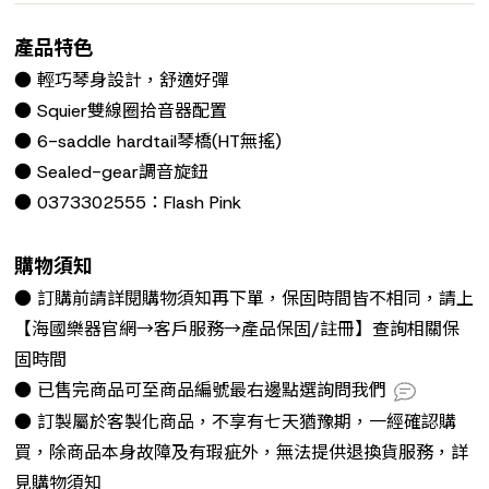
產品特色
● 輕巧琴身設計，舒適好彈
● Squier雙線圈拾音器配置
● 6-saddle hardtail琴橋(HT無搖)
● Sealed-gear調音旋鈕
● 0373302555：Flash Pink
購物須知
● 訂購前請詳閱購物須知再下單，保固時間皆不相同，請上
【海國樂器官網→客戶服務→產品保固/註冊】查詢相關保
固時間
● 已售完商品可至商品編號最右邊點選詢問我們
● 訂製屬於客製化商品，不享有七天猶豫期，一經確認購
買，除商品本身故障及有瑕疵外，無法提供退換貨服務，詳
見購物須知