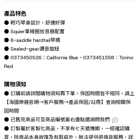
產品特色
● 輕巧琴身設計，舒適好彈
● Squier單線圈拾音器配置
● 6-saddle hardtail琴橋
● Sealed-gear調音旋鈕
● 0373450526：California Blue、0373451558：Torino
Red
購物須知
● 訂購前請詳閱購物須知再下單，保固時間皆不相同，請上
【海國樂器官網→客戶服務→產品保固/註冊】查詢相關保
固時間
● 已售完商品可至商品編號最右邊點選詢問我們
● 訂製屬於客製化商品，不享有七天猶豫期，一經確認購
買，除商品本身故障及有瑕疵外，無法提供退換貨服務，詳