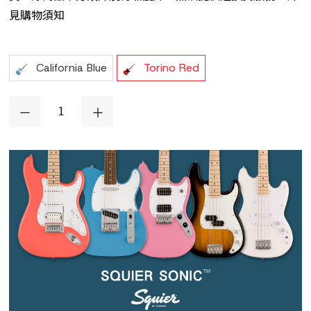
見購物須知
California Blue
Torino Red