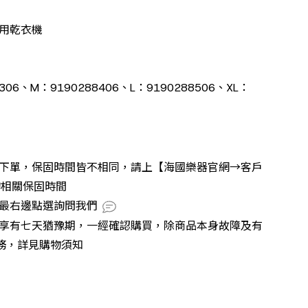
使用乾衣機
06、M：9190288406、L：9190288506、XL：
再下單，保固時間皆不相同，請上【海國樂器官網→客戶
詢相關保固時間
號最右邊點選詢問我們
不享有七天猶豫期，一經確認購買，除商品本身故障及有
務，詳見購物須知