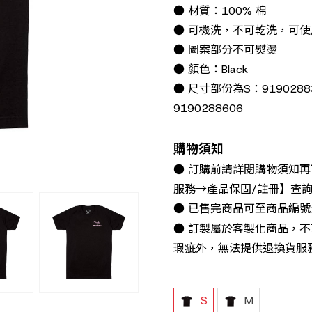
● 材質：100% 棉
● 可機洗，不可乾洗，可
● 圖案部分不可熨燙
● 顏色：Black
● 尺寸部份為S：91902883
9190288606
購物須知
● 訂購前請詳閱購物須知
服務→產品保固/註冊】查
● 已售完商品可至商品編
● 訂製屬於客製化商品，
瑕疵外，無法提供退換貨服
S
M