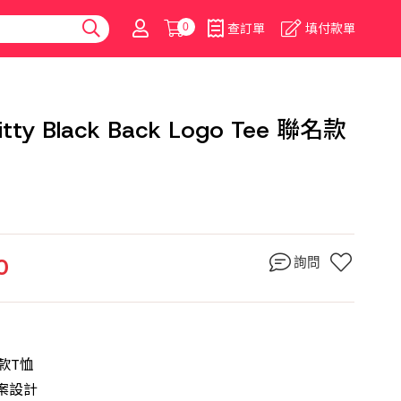
0
查訂單
填付款單
 Kitty Black Back Logo Tee 聯名款
0
詢問
名款T恤
圖案設計