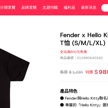
分類瀏覽
品牌瀏覽
主題特輯
福利品
最新消息
Fender x Hello
T恤 (S/M/L/XL)
全站滿800元免運
商品編號：0139806A0363
$
98
售價
$
1,230
特價
產品特色
● Fender與Hello Kitty聯
● 專屬的「Hello Kitty」