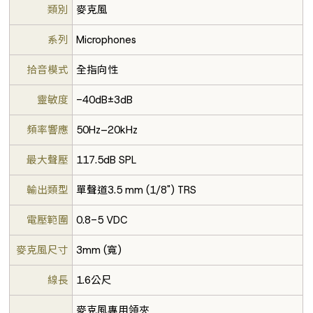
類別
麥克風
系列
Microphones
拾音模式
全指向性
靈敏度
-40dB±3dB
頻率響應
50Hz–20kHz
最大聲壓
117.5dB SPL
輸出類型
單聲道3.5 mm (1/8") TRS
電壓範圍
0.8-5 VDC
麥克風尺寸
3mm (寬)
線長
1.6公尺
麥克風專用領夾