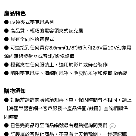
產品特色
● LV領夾式麥克風系列
● 高品質、輕巧的電容領夾式麥克風
● 具有全向性拾音模式
● 可連接到任何具有3.5mm(1/8")輸入和2.5V至10V幻象電
源的無線發射器或音訊/影像設備
● 輕鬆夾在任何服裝上，適用於影片或舞台製作
● 隨附麥克風夾、海綿防風罩、毛皮防風罩和便攜收納袋
購物須知
● 訂購前請詳閱購物須知再下單，保固時間皆不相同，請上
【海國樂器官網→客戶服務→產品保固/註冊】查詢相關保
固時間
● 已售完商品可至商品編號最右邊點選詢問我們
● 訂製屬於客製化商品，不享有七天猶豫期，一經確認購