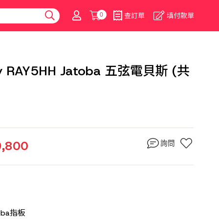
0
查訂單
填付款單
gRay RAY5HH Jatoba 五弦電貝斯 (共
9,800
詢問
oba指板