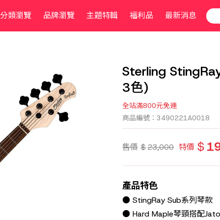
分類瀏覽
品牌瀏覽
主題特輯
福利品
最新消息
Sterling Stin
3色)
全站滿800元免運
商品編號：3490221A0018
$
1
售價
$
23,000
特價
產品特色
● StingRay Sub系列琴款
● Hard Maple琴頸搭配Jat