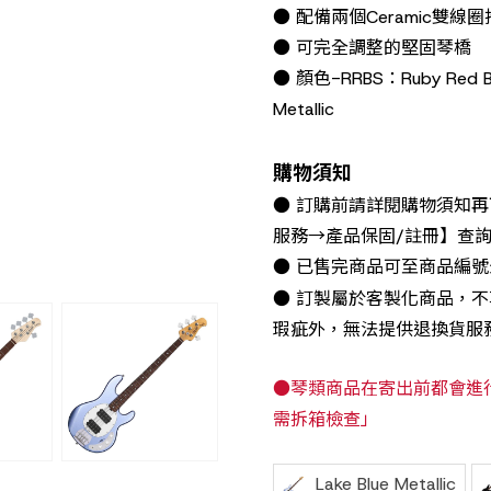
● 配備兩個Ceramic雙線圈拾音
● 可完全調整的堅固琴橋
● 顏色-RRBS：Ruby Red Bur
Metallic
購物須知
● 訂購前請詳閱購物須知
服務→產品保固/註冊】查
● 已售完商品可至商品編
● 訂製屬於客製化商品，
瑕疵外，無法提供退換貨服
●琴類商品在寄出前都會進
需拆箱檢查」
Lake Blue Metallic