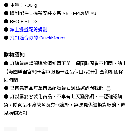
● 重量：730 g
● 隨附配件：機架安裝支架 ×2、M4螺絲 ×8
● RBO E ST 02
●
線上擺盤配線規劃
●
找到適合你的 QuickMount
購物須知
● 訂購前請詳閱購物須知再下單，保固時間皆不相同，請上
【海國樂器官網→客戶服務→產品保固/註冊】查詢相關保
固時間
● 已售完商品可至商品編號最右邊點選詢問我們
● 訂製屬於客製化商品，不享有七天猶豫期，一經確認購
買，除商品本身故障及有瑕疵外，無法提供退換貨服務，詳
見購物須知