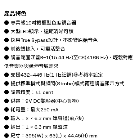
產品特色
● 專業級19吋機櫃型色度調音器
● 大型LED顯示，遠距清晰可讀
● 採用True Bypass設計，不影響原始音色
● 前後雙輸入，可靈活整合
● 調音範圍涵蓋B-1(15.44 Hz)至C8(4186 Hz)，輕鬆對應
低音樂器與延伸音域需求
● 支援432–445 Hz(1 Hz細調)參考頻率設定
● 提供標準模式與頻閃(Strobe)模式兩種調音顯示方式
● 調音精度：±1 cent
● 供電：9V DC變壓器(中心負極)
● 耗電量：最大250 mA
● 輸入：2 × 6.3 mm 單聲道(前/後)
● 輸出：1 × 6.3 mm 單聲道
● 尺寸：395(W) x 63(L) x 44.45(H) mm