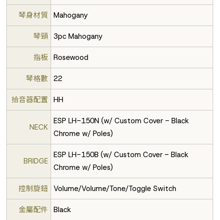
琴身材質
Mahogany
琴頸
3pc Mahogany
指板
Rosewood
琴格數
22
拾音器配置
HH
ESP LH-150N (w/ Custom Cover - Black
NECK
Chrome w/ Poles)
ESP LH-150B (w/ Custom Cover - Black
BRIDGE
Chrome w/ Poles)
控制旋鈕
Volume/Volume/Tone/Toggle Switch
金屬配件
Black