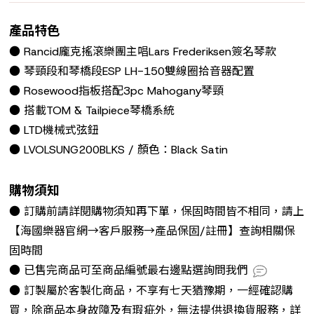
產品特色
● Rancid龐克搖滾樂團主唱Lars Frederiksen簽名琴款
● 琴頸段和琴橋段ESP LH-150雙線圈拾音器配置
● Rosewood指板搭配3pc Mahogany琴頸
● 搭載TOM & Tailpiece琴橋系統
● LTD機械式弦鈕
● LVOLSUNG200BLKS / 顏色：Black Satin
購物須知
● 訂購前請詳閱購物須知再下單，保固時間皆不相同，請上
【海國樂器官網→客戶服務→產品保固/註冊】查詢相關保
固時間
● 已售完商品可至商品編號最右邊點選詢問我們
● 訂製屬於客製化商品，不享有七天猶豫期，一經確認購
買，除商品本身故障及有瑕疵外，無法提供退換貨服務，詳