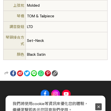
上弦枕
Molded
琴橋
TOM & Tailpiece
調音旋鈕
LTD
琴頸接合方
Set-Neck
式
顏色
Black Satin
我們將使用cookie等資訊來優化您的體驗，
關於 Music Shop
聯絡我們
常見問題
會員服務條款
繼續瀏覽即表示您同意我們使用。