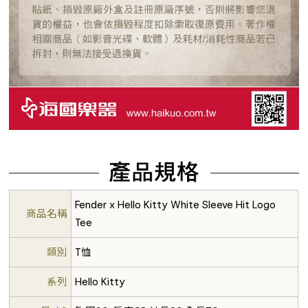
Fender x Hello Kitty White Sleeve Hit Logo
商品名稱
Tee
類別
T恤
系列
Hello Kitty