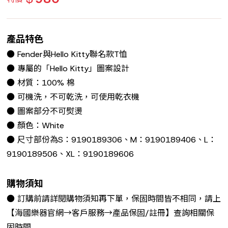
產品特色
● Fender與Hello Kitty聯名款T恤
● 專屬的「Hello Kitty」圖案設計
● 材質：100% 棉
● 可機洗，不可乾洗，可使用乾衣機
● 圖案部分不可熨燙
● 顏色：White
● 尺寸部份為S：9190189306、M：9190189406、L：
9190189506、XL：9190189606
購物須知
● 訂購前請詳閱購物須知再下單，保固時間皆不相同，請上
【海國樂器官網→客戶服務→產品保固/註冊】查詢相關保
固時間