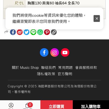
尺寸L
胸圍130 肩寬60 袖長64 全長70
尺寸XL
胸圍134 肩寬67 袖長65 全長70
我們將使用cookie等資訊來優化您的體驗，
繼續瀏覽即表示您同意我們使用。
關於 Music Shop
聯絡我們
常見問題
會員服務條款
隱私權政策
官方聲明
Copyright © 2025 海國樂器股份有限公司及海億股份有限公
司，著作權所有
0
立即購買
加入購物車