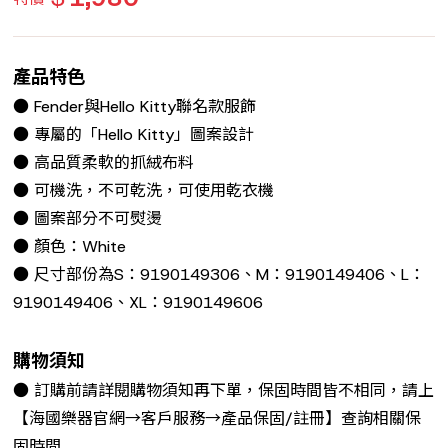
產品特色
● Fender與Hello Kitty聯名款服飾
● 專屬的「Hello Kitty」圖案設計
● 高品質柔軟的抓絨布料
● 可機洗，不可乾洗，可使用乾衣機
● 圖案部分不可熨燙
● 顏色：White
● 尺寸部份為S：9190149306、M：9190149406、L：
9190149406、XL：9190149606
購物須知
● 訂購前請詳閱購物須知再下單，保固時間皆不相同，請上
【海國樂器官網→客戶服務→產品保固/註冊】查詢相關保
固時間