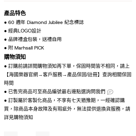
產品特色
60 週年 Diamond Jubilee 紀念標誌
●
● 經典LOGO設計
品牌禮盒包裝，送禮自用
●
附 Marhsall PICK
●
購物須知
● 訂購前請詳閱購物須知再下單，保固時間皆不相同，請上
【海國樂器官網→客戶服務→產品保固/註冊】查詢相關保固
時間
● 已售完商品可至商品編號最右邊點選詢問我們
● 訂製屬於客製化商品，不享有七天猶豫期，一經確認購
買，除商品本身故障及有瑕疵外，無法提供退換貨服務，請
詳見購物須知