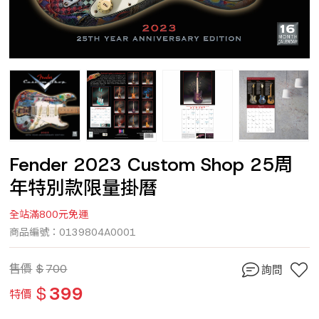
Fender 2023 Custom Shop 25周
年特別款限量掛曆
全站滿800元免運
商品編號：0139804A0001
售價
$
700
詢問
$
399
特價