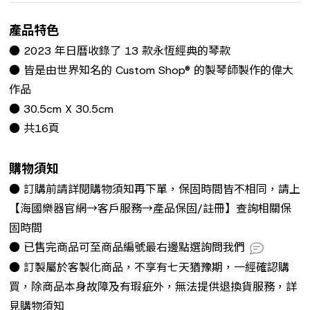
產品特色
● 2023 年日曆收錄了 13 款永恆經典的琴款
● 皆是由世界知名的 Custom Shop® 的製琴師製作的偉大
作品
● 30.5cm X 30.5cm
● 共16頁
購物須知
● 訂購前請詳閱購物須知再下單，保固時間皆不相同，請上
【海國樂器官網→客戶服務→產品保固/註冊】查詢相關保
固時間
● 已售完商品可至商品編號最右邊點選詢問我們
● 訂製屬於客製化商品，不享有七天猶豫期，一經確認購
買，除商品本身故障及有瑕疵外，無法提供退換貨服務，詳
見購物須知