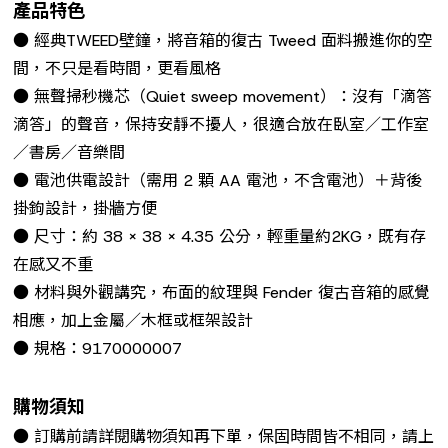
產品特色
● 經典TWEED壁鐘，將音箱的復古 Tweed 面料搬進你的空
間，不只是看時間，更看風格
● 無聲掃秒機芯（Quiet sweep movement）：沒有「滴答
滴答」的聲音，保持安靜不擾人，很適合放在臥室／工作室
／書房／音樂間
● 電池供電設計（需用 2 顆 AA 電池，不含電池）＋背後
掛鉤設計，掛牆方便
● 尺寸：約 38 × 38 × 4.35 公分，輕重量約2KG，既有存
在感又不重
● 材料與外觀講究，布面的紋理與 Fender 復古音箱的感覺
相應，加上金屬／木框或框架設計
● 規格：9170000007
購物須知
● 訂購前請詳閱購物須知再下單，保固時間皆不相同，請上