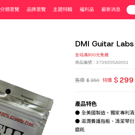
分類瀏覽
品牌瀏覽
主題特輯
福利品
最新消息
DMI Guitar La
全站滿800元免運
商品編號：3739205A0001
$
299
售價
$
350
特價
產品特色
● 全美國製造，獨家專利清
● 滋潤養護指板、清潔琴
磨耗