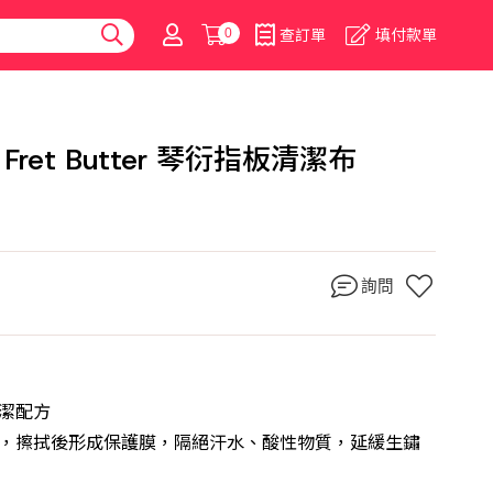
0
查訂單
填付款單
bs Fret Butter 琴衍指板清潔布
詢問
潔配方
衍，擦拭後形成保護膜，隔絕汗水、酸性物質，延緩生鏽