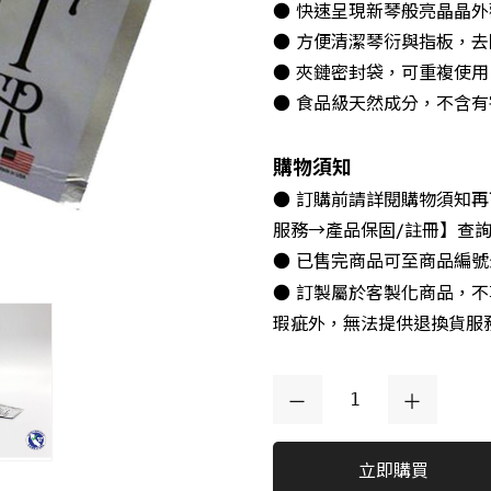
● 快速呈現新琴般亮晶晶
● 方便清潔琴衍與指板，
● 夾鏈密封袋，可重複使用
● 食品級天然成分，不含
購物須知
● 訂購前請詳閱購物須知
服務→產品保固/註冊】查
● 已售完商品可至商品編
● 訂製屬於客製化商品，
瑕疵外，無法提供退換貨服
立即購買