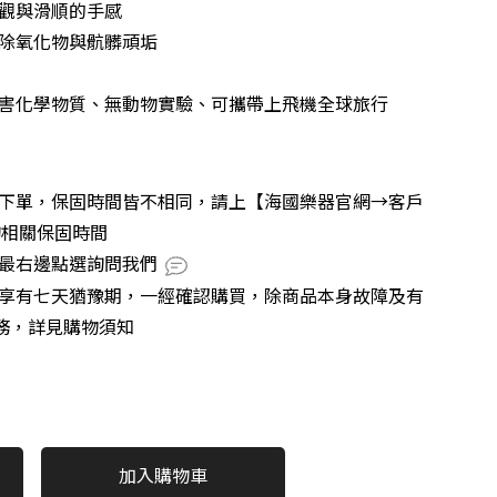
外觀與滑順的手感
去除氧化物與骯髒頑垢
有害化學物質、無動物實驗、可攜帶上飛機全球旅行
再下單，保固時間皆不相同，請上【海國樂器官網→客戶
詢相關保固時間
號最右邊點選詢問我們
不享有七天猶豫期，一經確認購買，除商品本身故障及有
務，詳見購物須知
加入購物車