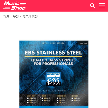
首頁
琴弦
電貝斯套弦