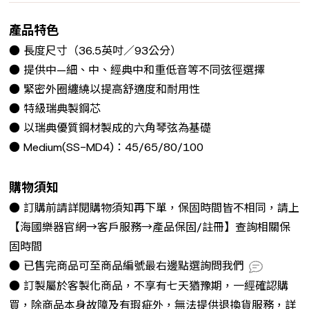
產品特色
● 長度尺寸（36.5英吋／93公分）
● 提供中—細、中、經典中和重低音等不同弦徑選擇
● 緊密外圈纏繞以提高舒適度和耐用性
● 特級瑞典製鋼芯
● 以瑞典優質鋼材製成的六角琴弦為基礎
● Medium(SS-MD4)：45/65/80/100
購物須知
● 訂購前請詳閱購物須知再下單，保固時間皆不相同，請上
【海國樂器官網→客戶服務→產品保固/註冊】查詢相關保
固時間
● 已售完商品可至商品編號最右邊點選詢問我們
● 訂製屬於客製化商品，不享有七天猶豫期，一經確認購
買，除商品本身故障及有瑕疵外，無法提供退換貨服務，詳