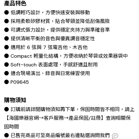
產品特色
● 低調輕巧設計，方便快速安裝與移動
● 採用柔軟矽膠材質，貼合琴頸並降低刮傷風險
● 可調式張力設計，提供穩定夾持力與準確音準
● 提供清晰平衡的音色與優異調音穩定性
● 適用於 6 弦與 7 弦電吉他、木吉他
● Compact 輕量化結構，方便收納於琴袋或效果器袋中
● Soft-touch 表面處理，手感舒適且耐用
● 適合現場演出、錄音與日常練習使用
● P09645
購物須知
● 訂購前請詳閱購物須知再下單，保固時間皆不相同，請上
【海國樂器官網→客戶服務→產品保固/註冊】查詢相關保
固時間
● 已售完商品可至商品編號最右邊點選詢問我們