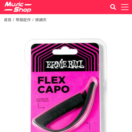
首頁
琴類配件
移調夾