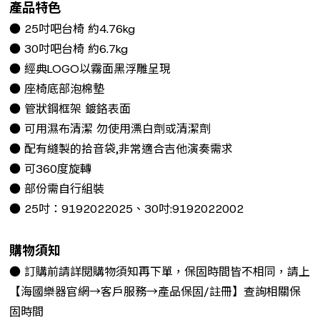
產品特色
● 25吋吧台椅 約4.76kg
● 30吋吧台椅 約6.7kg
● 經典LOGO以霧面黑浮雕呈現
● 座椅底部泡棉墊
● 管狀鋼框架 鍍鉻表面
● 可用濕布清潔 勿使用漂白劑或清潔劑
● 配有縫製的拾音袋,非常適合吉他演奏需求
● 可360度旋轉
● 部份需自行組裝
● 25吋：9192022025、30吋:9192022002
購物須知
● 訂購前請詳閱購物須知再下單，保固時間皆不相同，請上
【海國樂器官網→客戶服務→產品保固/註冊】查詢相關保
固時間